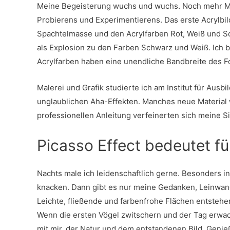
Meine Begeisterung wuchs und wuchs. Noch mehr Mö
Probierens und Experimentierens. Das erste Acrylbil
Spachtelmasse und den Acrylfarben Rot, Weiß und S
als Explosion zu den Farben Schwarz und Weiß. Ich b
Acrylfarben haben eine unendliche Bandbreite des 
Malerei und Grafik studierte ich am Institut für Aus
unglaublichen Aha-Effekten. Manches neue Material w
professionellen Anleitung verfeinerten sich meine Si
Picasso Effect bedeutet fü
Nachts male ich leidenschaftlich gerne. Besonders i
knacken. Dann gibt es nur meine Gedanken, Leinwand
Leichte, fließende und farbenfrohe Flächen entstehen
Wenn die ersten Vögel zwitschern und der Tag erwac
mit mir, der Natur und dem entstandenen Bild. Genie